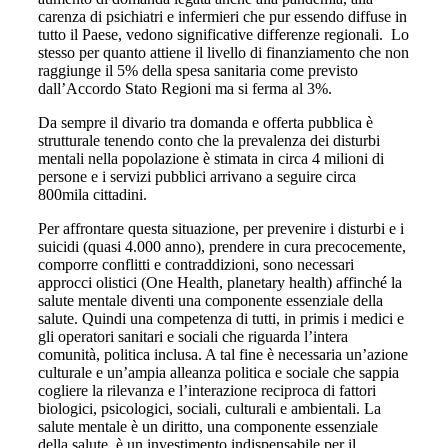
carenza di psichiatri e infermieri che pur essendo diffuse in
tutto il Paese, vedono significative differenze regionali. Lo
stesso per quanto attiene il livello di finanziamento che non
raggiunge il 5% della spesa sanitaria come previsto
dall’Accordo Stato Regioni ma si ferma al 3%.
Da sempre il divario tra domanda e offerta pubblica è
strutturale tenendo conto che la prevalenza dei disturbi
mentali nella popolazione è stimata in circa 4 milioni di
persone e i servizi pubblici arrivano a seguire circa
800mila cittadini.
Per affrontare questa situazione, per prevenire i disturbi e i
suicidi (quasi 4.000 anno), prendere in cura precocemente,
comporre conflitti e contraddizioni, sono necessari
approcci olistici (One Health, planetary health) affinché la
salute mentale diventi una componente essenziale della
salute. Quindi una competenza di tutti, in primis i medici e
gli operatori sanitari e sociali che riguarda l’intera
comunità, politica inclusa. A tal fine è necessaria un’azione
culturale e un’ampia alleanza politica e sociale che sappia
cogliere la rilevanza e l’interazione reciproca di fattori
biologici, psicologici, sociali, culturali e ambientali. La
salute mentale è un diritto, una componente essenziale
della salute, è un investimento indispensabile per il