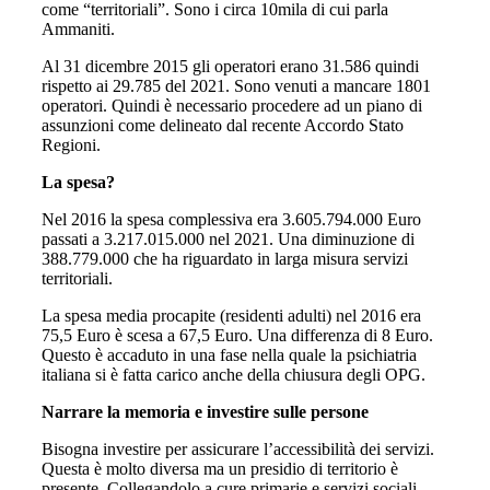
come “territoriali”. Sono i circa 10mila di cui parla
Ammaniti.
Al 31 dicembre 2015 gli operatori erano 31.586 quindi
rispetto ai 29.785 del 2021. Sono venuti a mancare 1801
operatori. Quindi è necessario procedere ad un piano di
assunzioni come delineato dal recente Accordo Stato
Regioni.
La spesa?
Nel 2016 la spesa complessiva era 3.605.794.000 Euro
passati a 3.217.015.000 nel 2021. Una diminuzione di
388.779.000 che ha riguardato in larga misura servizi
territoriali.
La spesa media procapite (residenti adulti) nel 2016 era
75,5 Euro è scesa a 67,5 Euro. Una differenza di 8 Euro.
Questo è accaduto in una fase nella quale la psichiatria
italiana si è fatta carico anche della chiusura degli OPG.
Narrare la memoria e investire sulle persone
Bisogna investire per assicurare l’accessibilità dei servizi.
Questa è molto diversa ma un presidio di territorio è
presente. Collegandolo a cure primarie e servizi sociali,