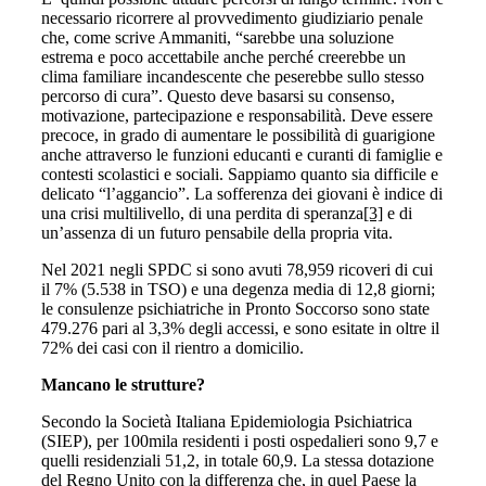
necessario ricorrere al provvedimento giudiziario penale
che, come scrive Ammaniti, “sarebbe una soluzione
estrema e poco accettabile anche perché creerebbe un
clima familiare incandescente che peserebbe sullo stesso
percorso di cura”. Questo deve basarsi su consenso,
motivazione, partecipazione e responsabilità. Deve essere
precoce, in grado di aumentare le possibilità di guarigione
anche attraverso le funzioni educanti e curanti di famiglie e
contesti scolastici e sociali. Sappiamo quanto sia difficile e
delicato “l’aggancio”. La sofferenza dei giovani è indice di
una crisi multilivello, di una perdita di speranza
[3]
e di
un’assenza di un futuro pensabile della propria vita.
Nel 2021 negli SPDC si sono avuti 78,959 ricoveri di cui
il 7% (5.538 in TSO) e una degenza media di 12,8 giorni;
le consulenze psichiatriche in Pronto Soccorso sono state
479.276 pari al 3,3% degli accessi, e sono esitate in oltre il
72% dei casi con il rientro a domicilio.
Mancano le strutture?
Secondo la Società Italiana Epidemiologia Psichiatrica
(SIEP), per 100mila residenti i posti ospedalieri sono 9,7 e
quelli residenziali 51,2, in totale 60,9. La stessa dotazione
del Regno Unito con la differenza che, in quel Paese la