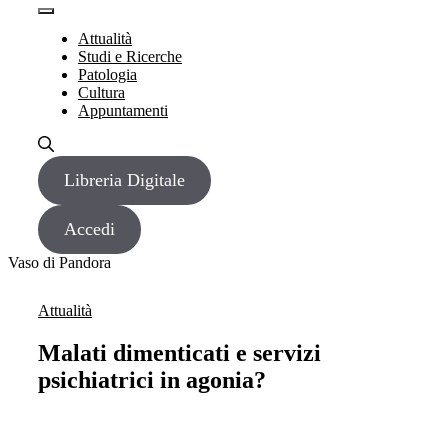
Vai
Menu
Menu
al
Attualità
contenuto
Studi e Ricerche
Patologia
Cultura
Appuntamenti
Libreria Digitale
Accedi
Vaso di Pandora
Attualità
Malati dimenticati e servizi
psichiatrici in agonia?