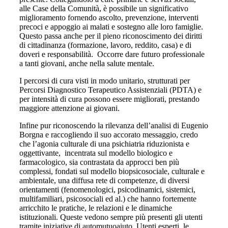
alle Case della Comunità, è possibile un significativo
miglioramento fornendo ascolto, prevenzione, interventi
precoci e appoggio ai malati e sostegno alle loro famiglie.
Questo passa anche per il pieno riconoscimento dei diritti
di cittadinanza (formazione, lavoro, reddito, casa) e di
doveri e responsabilità. Occorre dare futuro professionale
a tanti giovani, anche nella salute mentale.
I percorsi di cura visti in modo unitario, strutturati per
Percorsi Diagnostico Terapeutico Assistenziali (PDTA) e
per intensità di cura possono essere migliorati, prestando
maggiore attenzione ai giovani.
Infine pur riconoscendo la rilevanza dell’analisi di Eugenio
Borgna e raccogliendo il suo accorato messaggio, credo
che l’agonia culturale di una psichiatria riduzionista e
oggettivante, incentrata sul modello biologico e
farmacologico, sia contrastata da approcci ben più
complessi, fondati sul modello biopsicosociale, culturale e
ambientale, una diffusa rete di competenze, di diversi
orientamenti (fenomenologici, psicodinamici, sistemici,
multifamiliari, psicosociali ed al.) che hanno fortemente
arricchito le pratiche, le relazioni e le dinamiche
istituzionali. Queste vedono sempre più presenti gli utenti
tramite iniziative di automutuoaiuto, Utenti esperti, le