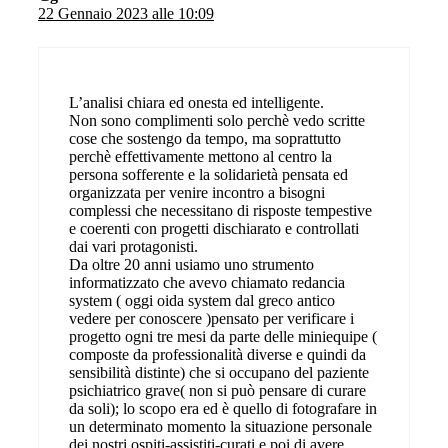
22 Gennaio 2023 alle 10:09
L’analisi chiara ed onesta ed intelligente.
Non sono complimenti solo perchè vedo scritte
cose che sostengo da tempo, ma soprattutto
perchè effettivamente mettono al centro la
persona sofferente e la solidarietà pensata ed
organizzata per venire incontro a bisogni
complessi che necessitano di risposte tempestive
e coerenti con progetti dischiarato e controllati
dai vari protagonisti.
Da oltre 20 anni usiamo uno strumento
informatizzato che avevo chiamato redancia
system ( oggi oida system dal greco antico
vedere per conoscere )pensato per verificare i
progetto ogni tre mesi da parte delle miniequipe (
composte da professionalità diverse e quindi da
sensibilità distinte) che si occupano del paziente
psichiatrico grave( non si può pensare di curare
da soli); lo scopo era ed è quello di fotografare in
un determinato momento la situazione personale
dei nostri ospiti-assistiti-curati e poi di avere