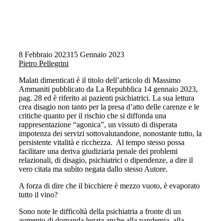
8 Febbraio 2023
15 Gennaio 2023
Pietro Pellegrini
Malati dimenticati è il titolo dell’articolo di Massimo
Ammaniti pubblicato da La Repubblica 14 gennaio 2023,
pag. 28 ed è riferito ai pazienti psichiatrici. La sua lettura
crea disagio non tanto per la presa d’atto delle carenze e le
critiche quanto per il rischio che si diffonda una
rappresentazione “agonica”, un vissuto di disperata
impotenza dei servizi sottovalutandone, nonostante tutto, la
persistente vitalità e ricchezza. Al tempo stesso possa
facilitare una deriva giudiziaria penale dei problemi
relazionali, di disagio, psichiatrici o dipendenze, a dire il
vero citata ma subito negata dallo stesso Autore.
A forza di dire che il bicchiere è mezzo vuoto, è evaporato
tutto il vino?
Sono note le difficoltà della psichiatria a fronte di un
aumento di domanda legata anche alla pandemia, alla