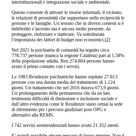
interistituzionali e integrazione sociale e ambientale.
Questo consente di attivare le risorse informali, il vicinato,
le relazioni di prossimità che supportano nella reciprocità le
persone e le famiglie. Un tessuto che in diversi contesti si è
indebolito e lacerato ma è ancora molto presente, da
proteggere, rinforzare e riattivare. Va sottolineata
l’importanza dei fattori di budget non economici.
[2]
Nel 2021 la psichiatria di comunità ha seguito circa
778.737 persone (manca la regione Calabria) pari al 1,58%
della popolazione adulta. Ben 274.804 persone hanno
avuto il primo contatto con i servizi.
Le 1983 Residenze psichiatriche hanno ospitato 27.813
persone con una durata media del trattamento di 1.124
giorni. Un trattamento che nel 2016 durava 673,9 giorni.
Un prolungamento della permanenza che da un lato
testimonia difficoltà di dimissione e inclusione sociale e
dall’altro evidenzia come le Residenze siano ormai la sede
di riferimento per i percorsi giudiziari post OPG e
alternativi alla REMS.
I 742 servizi semiresidenziali hanno avuto 21.352 utenti.
E’ quindi possibile attuare percorsi di lungo termine. Non è