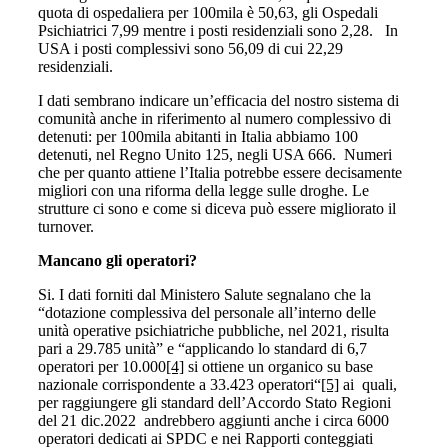
quota di ospedaliera per 100mila è 50,63, gli Ospedali
Psichiatrici 7,99 mentre i posti residenziali sono 2,28. In
USA i posti complessivi sono 56,09 di cui 22,29
residenziali.
I dati sembrano indicare un’efficacia del nostro sistema di
comunità anche in riferimento al numero complessivo di
detenuti: per 100mila abitanti in Italia abbiamo 100
detenuti, nel Regno Unito 125, negli USA 666. Numeri
che per quanto attiene l’Italia potrebbe essere decisamente
migliori con una riforma della legge sulle droghe. Le
strutture ci sono e come si diceva può essere migliorato il
turnover.
Mancano gli operatori?
Si. I dati forniti dal Ministero Salute segnalano che la
“dotazione complessiva del personale all’interno delle
unità operative psichiatriche pubbliche, nel 2021, risulta
pari a 29.785 unità” e “applicando lo standard di 6,7
operatori per 10.000
[4]
si ottiene un organico su base
nazionale corrispondente a 33.423 operatori“
[5]
ai quali,
per raggiungere gli standard dell’Accordo Stato Regioni
del 21 dic.2022 andrebbero aggiunti anche i circa 6000
operatori dedicati ai SPDC e nei Rapporti conteggiati