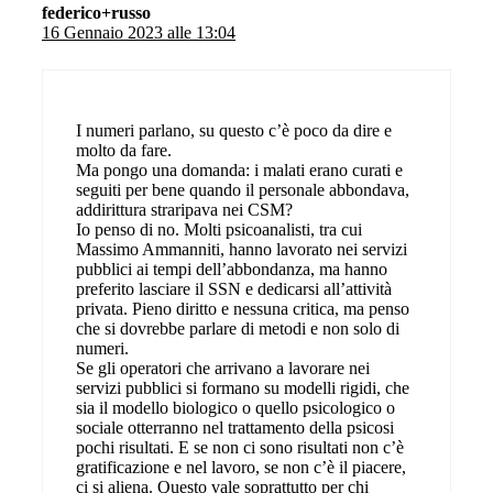
federico+russo
16 Gennaio 2023 alle 13:04
I numeri parlano, su questo c’è poco da dire e
molto da fare.
Ma pongo una domanda: i malati erano curati e
seguiti per bene quando il personale abbondava,
addirittura straripava nei CSM?
Io penso di no. Molti psicoanalisti, tra cui
Massimo Ammanniti, hanno lavorato nei servizi
pubblici ai tempi dell’abbondanza, ma hanno
preferito lasciare il SSN e dedicarsi all’attività
privata. Pieno diritto e nessuna critica, ma penso
che si dovrebbe parlare di metodi e non solo di
numeri.
Se gli operatori che arrivano a lavorare nei
servizi pubblici si formano su modelli rigidi, che
sia il modello biologico o quello psicologico o
sociale otterranno nel trattamento della psicosi
pochi risultati. E se non ci sono risultati non c’è
gratificazione e nel lavoro, se non c’è il piacere,
ci si aliena. Questo vale soprattutto per chi