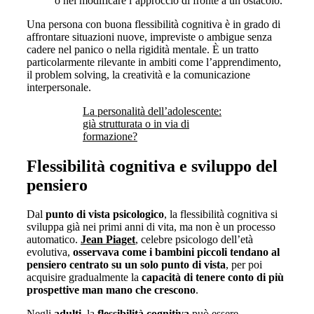
o nel modificare l’approccio di fronte a un ostacolo.
Una persona con buona flessibilità cognitiva è in grado di
affrontare situazioni nuove, impreviste o ambigue senza
cadere nel panico o nella rigidità mentale. È un tratto
particolarmente rilevante in ambiti come l’apprendimento,
il problem solving, la creatività e la comunicazione
interpersonale.
La personalità dell’adolescente:
già strutturata o in via di
formazione?
Flessibilità cognitiva e sviluppo del
pensiero
Dal
punto di vista psicologico
, la flessibilità cognitiva si
sviluppa già nei primi anni di vita, ma non è un processo
automatico.
Jean Piaget
, celebre psicologo dell’età
evolutiva,
osservava come i bambini piccoli tendano al
pensiero centrato su un solo punto di vista
, per poi
acquisire gradualmente la
capacità di tenere conto di più
prospettive man mano che crescono
.
Negli
adulti
, la
flessibilità cognitiva
può essere