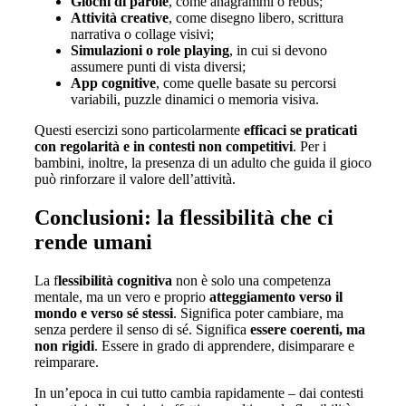
Giochi di parole
, come anagrammi o rebus;
Attività creative
, come disegno libero, scrittura
narrativa o collage visivi;
Simulazioni o role playing
, in cui si devono
assumere punti di vista diversi;
App cognitive
, come quelle basate su percorsi
variabili, puzzle dinamici o memoria visiva.
Questi esercizi sono particolarmente
efficaci se praticati
con regolarità e in contesti non competitivi
. Per i
bambini, inoltre, la presenza di un adulto che guida il gioco
può rinforzare il valore dell’attività.
Conclusioni: la flessibilità che ci
rende umani
La f
lessibilità cognitiva
non è solo una competenza
mentale, ma un vero e proprio
atteggiamento verso il
mondo e verso sé stessi
. Significa poter cambiare, ma
senza perdere il senso di sé. Significa
essere coerenti, ma
non rigidi
. Essere in grado di apprendere, disimparare e
reimparare.
In un’epoca in cui tutto cambia rapidamente – dai contesti