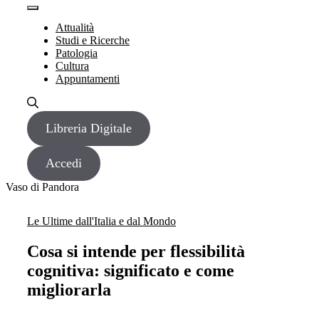
Vai
Menu
Menu
al
Attualità
contenuto
Studi e Ricerche
Patologia
Cultura
Appuntamenti
Libreria Digitale
Accedi
Vaso di Pandora
Le Ultime dall'Italia e dal Mondo
Cosa si intende per flessibilità
cognitiva: significato e come
migliorarla