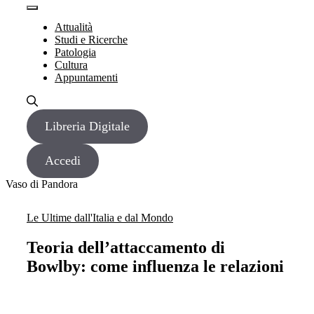
Vai
Menu
Menu
al
Attualità
contenuto
Studi e Ricerche
Patologia
Cultura
Appuntamenti
Libreria Digitale
Accedi
Vaso di Pandora
Le Ultime dall'Italia e dal Mondo
Teoria dell’attaccamento di
Bowlby: come influenza le relazioni