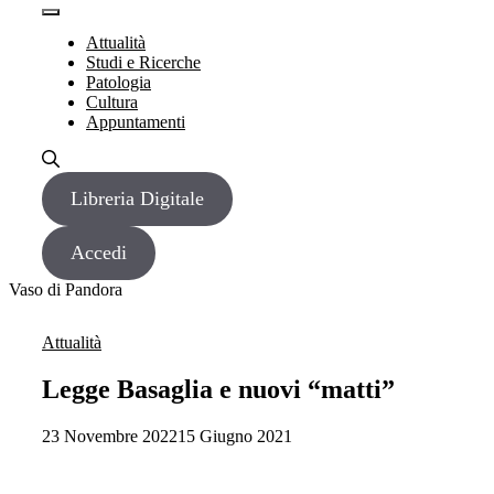
Vai
Menu
Menu
al
Attualità
contenuto
Studi e Ricerche
Patologia
Cultura
Appuntamenti
Libreria Digitale
Accedi
Vaso di Pandora
Attualità
Legge Basaglia e nuovi “matti”
23 Novembre 2022
15 Giugno 2021