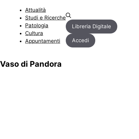
Vai
Attualità
al
Menu
Menu
Studi e Ricerche
contenuto
Patologia
Libreria Digitale
Cultura
Accedi
Appuntamenti
Vaso di Pandora